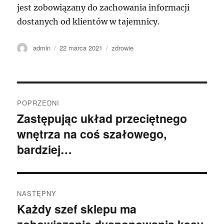
jest zobowiązany do zachowania informacji
dostanych od klientów w tajemnicy.
Autor
Data
Kategorie
admin
22 marca 2021
zdrowie
publikacji
Nawigacja
POPRZEDNI
wpisu
Zastępując układ przeciętnego
Poprzedni
wnętrza na coś szałowego,
wpis:
bardziej…
NASTĘPNY
Każdy szef sklepu ma
Następny
wpis: