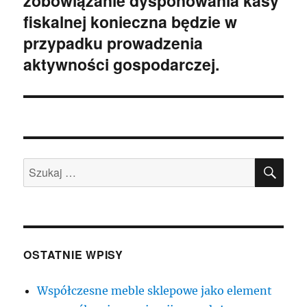
zobowiązanie dysponowania kasy
fiskalnej konieczna będzie w
przypadku prowadzenia
aktywności gospodarczej.
SZU
Szukaj:
OSTATNIE WPISY
Współczesne meble sklepowe jako element